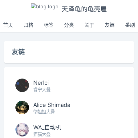
天泽龟的龟壳屋
首页
归档
标签
分类
关于
友链
番剧
友链
Nerlci_
睿宁大叠
Alice Shimada
彻姐姐大叠
WA_自动机
猫猫大叠