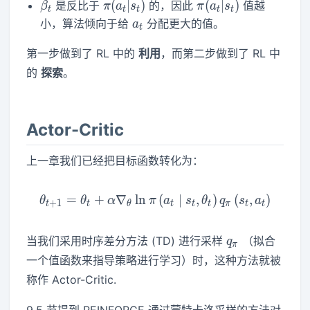
\beta_t
\pi(a_t|s_t)
\pi(a_t|s_t)
(
∣
)
(
∣
)
是反比于
的，因此
值越
β
π
a
s
π
a
s
t
t
t
t
t
a_t
小，算法倾向于给
分配更大的值。
a
t
第一步做到了 RL 中的
利用
，而第二步做到了 RL 中
的
探索
。
Actor-Critic
上一章我们已经把目标函数转化为：
=
+
∇
ln
\theta_{t+1}=\theta_t+\alp
(
∣
,
)
(
,
)
θ
θ
α
π
a
s
θ
q
s
a
+
1
t
t
θ
t
t
t
π
t
t
q_\pi
当我们采用时序差分方法 (TD) 进行采样
（拟合
q
π
一个值函数来指导策略进行学习）时，这种方法就被
称作 Actor-Critic.
9.5 节提到 REINFORCE 通过蒙特卡洛采样的方法对