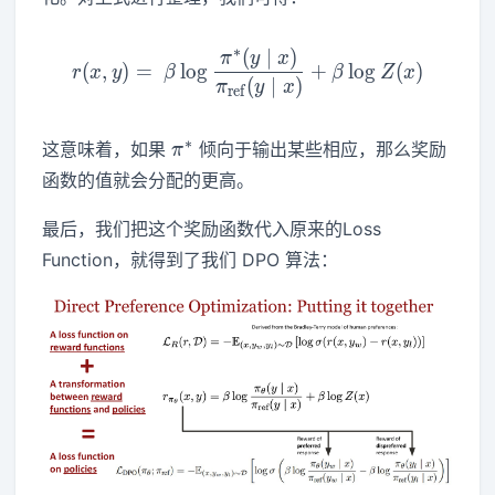
∗
(
∣
)
r ( x, y )=\ \beta\log \fr
π
y
x
(
,
)
=
lo
g
+
lo
g
(
)
r
x
y
β
β
Z
x
(
∣
)
π
y
x
r
e
f
\pi^*
∗
这意味着，如果
倾向于输出某些相应，那么奖励
π
函数的值就会分配的更高。
最后，我们把这个奖励函数代入原来的Loss
Function，就得到了我们 DPO 算法：