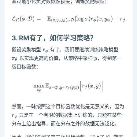
通过最小化负对数似然损失，训练奖励模型：
E
(
,
)
=
−
\mathcal L_R ( \phi, \math
[
lo
g
(
(
,
)
−
(
,
L
D
ϕ
σ
r
x
y
r
x
y
(
,
,
)
∼
D
R
ϕ
w
ϕ
x
y
y
w
l
3. RM有了，如何学习策略？
r_{\phi}
\pi_{\
假设奖励模型
有了，我们要继续训练策略模型
r
ϕ
y
以实现更高的价值，从策略中采样
，得到第一
π
y
θ
版目标函数：
[
]
\max_{\pi_{\theta}} \math
E
max
(
,
)
r
x
y
∼
,
∼
(
∣
)
D
ϕ
x
y
π
y
x
θ
π
θ
然而，一昧按照这个目标函数优化是无意义的，因为
r_\phi
只是在一个有限的数据集上训练的，只能在某些
r
ϕ
分布上给出指导，而在分布之外的数据无法泛化。