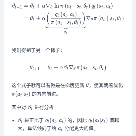
=
+
∇
ln
(
∣
,
)
(
,
)
\begin{aligned} \theta_{t+
θ
θ
α
π
a
s
θ
q
s
a
+
1
t
t
θ
t
t
t
t
t
t
(
,
)
(
)
q
s
a
t
t
t
=
+
∇
(
∣
,
)
θ
α
π
a
s
θ
t
θ
t
t
t
(
∣
,
)
π
a
s
θ
t
t
t
β
t
我们得到了另一个柿子：
=
+
\theta_{t+1}=\theta_t+\al
∇
(
∣
,
)
θ
θ
α
β
π
a
s
θ
+
1
t
t
t
θ
t
t
t
\theta
这个式子就可以看做是在梯度更新
，使其朝着优化
θ
\pi(a_t|s_t)
(
∣
)
的方向前进。
π
a
s
t
t
\beta_t
其中对
进行分析：
β
t
\beta_t
q_t(s_t,a_t)
q_t(a_t|s_t)
(
,
)
(
∣
)
是正比于
的，因此
值越
β
q
s
a
q
a
s
t
t
t
t
t
t
t
a_t
大，算法倾向于给
分配更大的值。
a
t