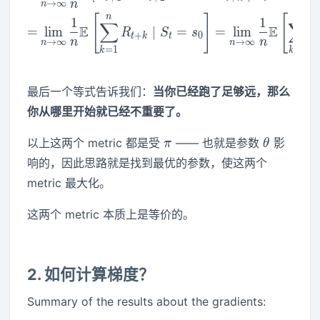
n
→
∞
n
n
n
[
]
[
1
1
∑
∑
E
E
=
lim
∣
=
=
lim
R
S
s
R
+
0
t
k
t
n
n
→
∞
→
∞
n
n
=
1
=
1
k
k
最后一个等式告诉我们：
当你已经跑了足够远，那么
你从哪里开始就已经不重要了。
\pi
\theta
以上这两个 metric 都是受
—— 也就是参数
影
π
θ
响的，因此思路就是找到最优的参数，使这两个
metric 最大化。
这两个 metric 本质上是等价的。
2. 如何计算梯度？
Summary of the results about the gradients: