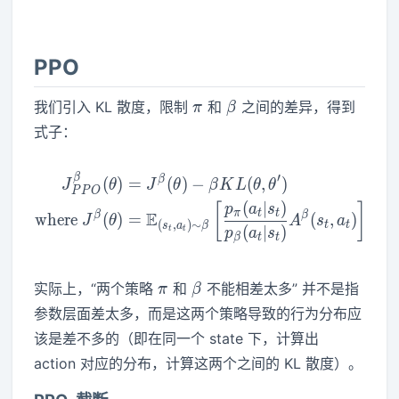
PPO
\pi
\beta
我们引入 KL 散度，限制
和
之间的差异，得到
π
β
式子：
′
β
\begin{aligned} J_{PPO}^\b
β
(
)
=
(
)
−
(
,
)
J
θ
J
θ
β
K
L
θ
θ
P
P
O
(
∣
)
[
]
p
a
s
π
t
t
E
β
β
w
h
e
r
e
(
)
=
(
,
)
J
θ
A
s
a
(
,
)
∼
t
t
s
a
β
(
∣
)
t
t
p
a
s
β
t
t
\pi
\beta
实际上，“两个策略
和
不能相差太多” 并不是指
π
β
参数层面差太多，而是这两个策略导致的行为分布应
该是差不多的（即在同一个 state 下，计算出
action 对应的分布，计算这两个之间的 KL 散度）。