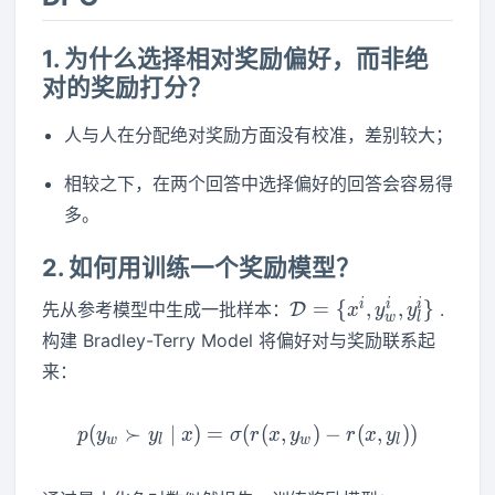
1. 为什么选择相对奖励偏好，而非绝
对的奖励打分？
人与人在分配绝对奖励方面没有校准，差别较大；
相较之下，在两个回答中选择偏好的回答会容易得
多。
2. 如何用训练一个奖励模型？
\mathcal{D}=\
i
i
i
=
{
,
,
}
先从参考模型中生成一批样本：
.
D
x
y
y
w
l
{x^{i},
构建 Bradley-Terry Model 将偏好对与奖励联系起
y_{w}^{i},
来：
y_{l}^{i} \}
(
≻
∣
)
=
(
p ( y_{w} \succ y_{l} \mid 
(
,
)
−
(
,
)
)
p
y
y
x
σ
r
x
y
r
x
y
w
l
w
l