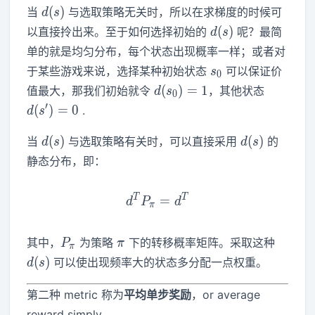
d(s)
(
)
当
与选取策略无关时，所以在求梯度的时候可
d
s
d(s)
(
)
以直接拎出来。至于如何选择初始的
呢？最简
d
s
单的就是均匀分布，每个状态出现概率一样；或者对
s_0
于某些游戏来说，选择某种初始状态
可以保证价
s
0
d(s_0)=1
d(s')=0
(
)
=
1
值最大，那我们初始就令
，其他状态
d
s
0
′
(
)
=
0
.
d
s
d(s)
d(s)
(
)
(
)
当
与选取策略有关时，可以直接采用
的
d
s
d
s
静态分布，即：
T
T
d^TP_\pi = d^T
=
d
P
d
π
P_\pi
\pi
d(s)
其中，
为策略
下的转移概率矩阵。采取这种
P
π
π
(
)
可以使出现频率大的状态多分配一点权重。
d
s
第二种 metric 称为
平均单步奖励
，or average
reward simply.