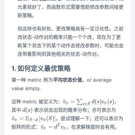
元素就好了，而函数形式需要借助修改参数间接更
新策略。
但这样也有好处，更改策略具有一定泛化性。之前
改状态-动作对的概率只能一个个改，现在为了更
新某个状态下的某个动作去修改参数时，可能也会
连带着影响到其他相关的状态-动作对。
1. 如何定义最优策略
第一种 metric 称为
平均状态价值
，or average
value simply.
\bar{v}_\pi
ˉ
=
(
)
(
)
这种 metric 被定义为：
∑
，
v
d
s
v
s
π
π
∈
s
S
= \sum_{s\in
d(s)
\bar{v
(
)
其中
表示状态出现的概率分布；亦可表示为
d
s
S}d(s)v_\pi(s)
=\mat
E
ˉ
=
[
(
)
]
，尝试理解一下；还可以表示为
v
v
S
∼
π
S
d
π
d}\left
\bar{v}_\pi
T
ˉ
=
矩阵的形式：
，在求解梯度时会有用。
v
d
v
π
π
= d^Tv_\pi