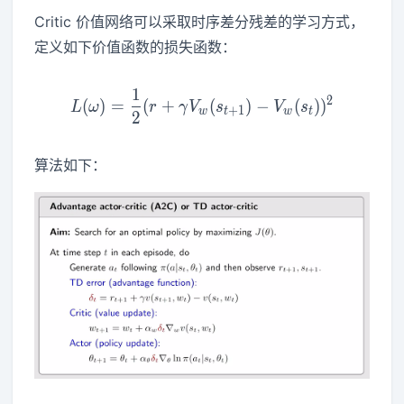
Critic 价值网络可以采取时序差分残差的学习方式，
定义如下价值函数的损失函数：
1
L(\omega) = \frac12(r+\
2
(
)
=
(
+
(
)
−
(
)
)
L
ω
r
γ
V
s
V
s
+
1
w
t
w
t
2
算法如下：