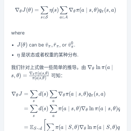
∑
∑
\nabla_\theta J(\theta)=\
∇
(
)
=
(
)
∇
(
∣
,
)
(
,
)
J
θ
η
s
π
a
s
θ
q
s
a
θ
θ
π
∈
∈
S
A
s
a
where
0
J(\theta)
(
)
\bar{v}_\pi,
ˉ
,
ˉ
\bar{v}_\pi^0
ˉ
can be
, or
.
J
θ
v
r
v
π
π
π
\bar{r}_\pi
\eta
是状态或者权重的某种分布.
η
\nabla_\theta \l
∇
ln
(
∣
我们针对上式做一些简单的推导。由
π
a
θ
s,
∇
(
∣
,
)
π
a
s
θ
,
)
=
可知：
θ
s
θ
(
∣
,
)
π
a
s
θ
\theta)=\frac{\n
\pi(a \mid s, \th
∑
∑
\begin{aligned} \nabla_\t
\mid s, \theta)}
∇
=
(
)
∇
(
∣
,
)
(
,
)
J
d
s
π
a
s
θ
q
s
a
θ
θ
π
s
a
∑
∑
=
(
)
(
∣
,
)
∇
ln
(
∣
,
)
(
,
d
s
π
a
s
θ
π
a
s
θ
q
s
θ
π
s
a
[
∑
E
=
(
∣
,
)
∇
ln
(
∣
,
)
(
,
π
a
S
θ
π
a
S
θ
q
S
∼
S
d
θ
π