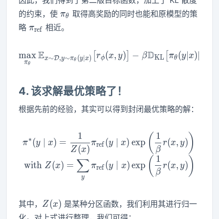
因此，我们得到了第二版目标函数，加上了 KL 散度
\pi_{\theta}
的约束，使
取得高奖励的同时也能和原模型的策
π
θ
\pi_{\mathrm{ref}}
略
相近。
π
r
e
f
E
D
max
(
\max_{\pi_{\theta}} \math
,
)
−
(
∣
)
∣
∣
[
]
[
r
x
y
β
π
y
x
π
K
L
r
e
f
∼
,
∼
(
∣
)
D
ϕ
θ
x
y
π
y
x
θ
π
θ
4. 该求解最优策略了！
根据先前的经验，其实可以得到封闭最优策略的解：
1
1
\pi^{*} ( y \mid x )={\fra
(
)
∗
(
∣
)
=
(
∣
)
exp
(
,
)
π
y
x
π
y
x
r
x
y
r
e
f
(
)
Z
x
β
1
(
)
∑
w
i
t
h
(
)
=
(
∣
)
exp
(
,
)
Z
x
π
y
x
r
x
y
r
e
f
β
y
Z(x)
(
)
其中，
是某种分区函数，我们利用其进行归一
Z
x
化。对上式进行整理，我们可得：