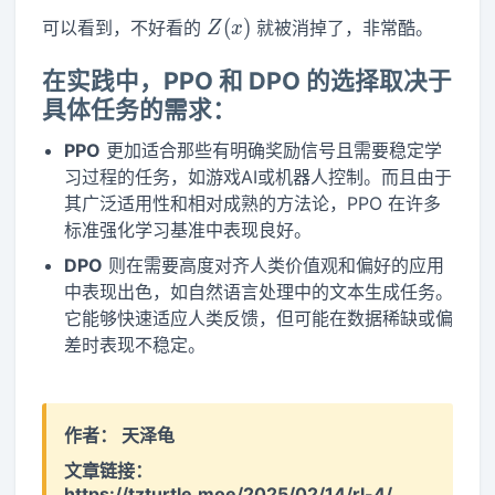
Z(x)
(
)
可以看到，不好看的
就被消掉了，非常酷。
Z
x
在实践中，PPO 和 DPO 的选择取决于
具体任务的需求：
PPO
更加适合那些有明确奖励信号且需要稳定学
习过程的任务，如游戏AI或机器人控制。而且由于
其广泛适用性和相对成熟的方法论，PPO 在许多
标准强化学习基准中表现良好。
DPO
则在需要高度对齐人类价值观和偏好的应用
中表现出色，如自然语言处理中的文本生成任务。
它能够快速适应人类反馈，但可能在数据稀缺或偏
差时表现不稳定。
作者：
天泽龟
文章链接：
https://tzturtle.moe/2025/02/14/rl-4/