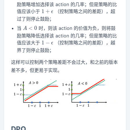
( a | s )}
励策略增加选择该 action 的几率；但是策略的比
1+\epsilon
1
+
值应该小于
（控制策略之间的差距），超
ϵ
过了则停止鼓励；
A<0
<
0
当
时，则该 action 的价值为负，则将鼓
A
励策略降低选择该 action 的几率；但是策略的比
1-
1
−
值应该大于
（控制策略之间的差距），越
ϵ
\epsilon
界了则停止鼓励；
这样可以控制两个策略差距不会过大，和之前的版本
差不多，但更易于实现。
DPO