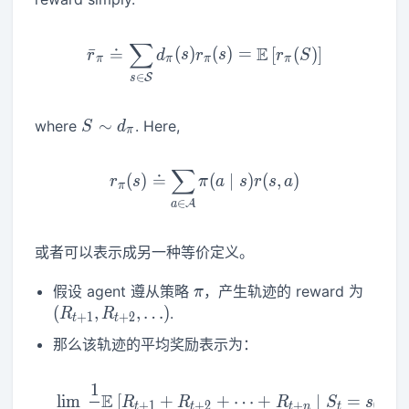
∑
\bar{r}_\pi \doteq \sum_{
E
ˉ
≐
(
)
(
)
=
[
(
)
]
r
d
s
r
s
r
S
π
π
π
π
∈
S
s
S
∼
where
. Here,
S
d
π
\sim
d_\pi
∑
r_\pi(s) \doteq \sum_{a \i
(
)
≐
(
∣
)
(
,
)
r
s
π
a
s
r
s
a
π
∈
A
a
或者可以表示成另一种等价定义。
\pi
\left
假设 agent 遵从策略
，产生轨迹的 reward 为
π
R_{t
(
,
,
…
)
.
R
R
+
1
+
2
t
t
\ldots
那么该轨迹的平均奖励表示为：
1
\begin{aligned} & \lim _
E
lim
[
+
+
⋯
+
∣
=
]
R
R
R
S
s
+
1
+
2
+
0
t
t
t
n
t