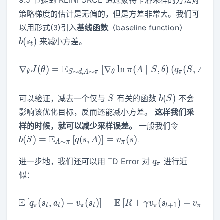
策略梯度的估计是无偏的，但是方差非常大。我们可
b(s_t)
以用形式(3)引入
基线函数
（baseline function）
(
)
来减小方差。
b
s
t
E
∇
(
)
=
[
∇
\nabla_\theta J(\theta) = 
ln
(
∣
,
)
(
(
,
)
−
J
θ
π
A
S
θ
q
S
A
∼
,
∼
θ
S
d
A
π
θ
π
S
b(S)
(
)
可以验证，减去一个仅与
有关的函数
不会
S
b
S
影响该优化目标，反而还能减小方差。
这样我们采
b(S) =
样的时候，就可以减少采样误差。
一般我们令
\mathbb
E
(
)
=
[
(
,
)
]
=
(
)
,
b
S
q
s
A
v
s
∼
A
π
π
\pi}\left[
q(s,A)\rig
q_\pi
进一步地，我们还可以用 TD Error 对
进行近
q
π
v_\pi(s)
似：
E
E
[
(
,
)
−
(
)
]
=
\mathbb{E}\left[q_\pi(s_t
[
+
(
)
−
(
)
]
q
s
a
v
s
R
γ
v
s
v
s
+
1
π
t
t
π
t
π
t
π
t