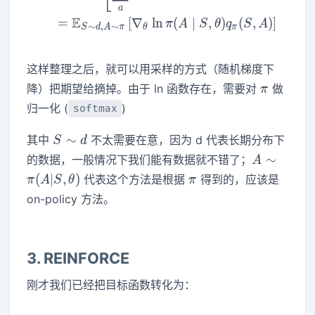
a
E
=
[
∇
ln
(
∣
,
)
(
,
)
]
π
A
S
θ
q
S
A
∼
,
∼
S
d
A
π
θ
π
这样整理之后，就可以用采样的方式（随机梯度下
\pi
降）把期望给摘掉。由于 ln 函数存在，需要对
做
π
归一化 (
)
softmax
S\sim
∼
其中
不太需要在意，因为 d 代表长期分布下
S
d
d
A\sim
∼
的数据，一般情况下我们能有数据就不错了；
A
\pi(A|S,\t
\pi
(
∣
,
)
代表这个方法是根据
得到的，应该是
π
A
S
θ
π
on-policy 方法。
3. REINFORCE
刚才我们已经把目标函数转化为：