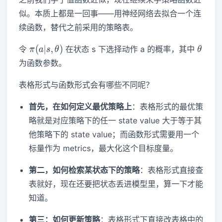
似。本质上都是一回事——用神经网络去拟合一个连
续函数，替代之前采用的策略表。
\pi(a|s,\theta)
\thet
(
∣
,
)
令
在状态 s 下选择动作 a 的概率，其中
π
a
s
θ
θ
为函数参数。
表格形式与函数形式会有哪些不同呢？
首先，在如何定义最优策略上
：表格形式的最优策
略就是对应策略下的任一 state value 大于等于其
他策略下的 state value；而函数形式需要用一个
标量作为 metrics，最大化这个目标度量。
第二，如何检索某状态下的策略
：表格形式直接查
表就好，现在还要把状态丢进模型里，算一下才能
知道。
第三：如何更新策略
：表格形式下直接改表格中的