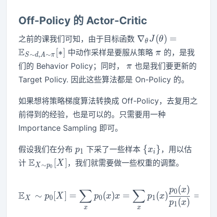
Off-Policy 的 Actor-Critic
\nabla_\theta
∇
(
)
=
之前的课我们可知，由于目标函数
J
θ
θ
J(\theta) =
\pi
E
[
∗
]
中动作采样是要服从策略
的，是我
π
∼
,
∼
S
d
A
π
\mathbb{E}_{S
\pi
们的 Behavior Policy；同时，
也是我们要更新的
π
\sim d, A \sim
Target Policy. 因此这些算法都是 On-Policy 的。
\pi}[*]
如果想将策略梯度算法转换成 Off-Policy，去复用之
前得到的经验，也是可以的。只需要用一种
Importance Sampling 即可。
p_1
\
{
}
假设我们在分布
下采了一些样本
，用以估
p
x
1
i
{x_i\}
\mathbb{E}_{X\sim
E
[
]
计
，我们就需要做一些权重的调整。
X
∼
X
p
0
p_0} [X]
(
)
\mathbb{E}_X \sim p_0 [ X
p
x
∑
∑
0
E
E
∼
[
]
=
(
)
=
(
)
=
p
X
p
x
x
p
x
0
0
1
X
X
(
)
p
x
1
x
x