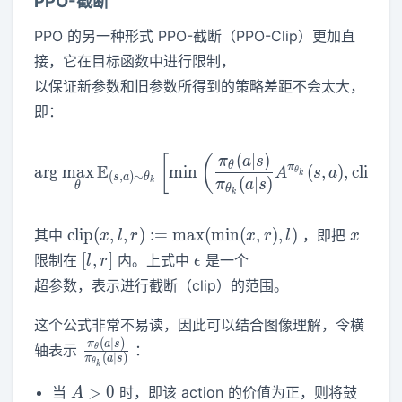
PPO-截断
PPO 的另一种形式 PPO-截断（PPO-Clip）更加直
接，它在目标函数中进行限制，
以保证新参数和旧参数所得到的策略差距不会太大，
即：
(
∣
)
\arg \max_{\theta} \mathbb{
[
(
(
π
a
s
θ
E
π
ar
g
max
min
(
,
)
,
c
l
i
p
A
s
a
θ
k
(
,
)
∼
s
a
θ
(
∣
)
k
π
a
s
θ
θ
k
\mathrm{c l i
x
c
l
i
p
(
,
,
)
:
=
m
a
x
(
m
i
n
(
,
)
,
)
其中
，即把
x
l
r
x
r
l
x
p} ( x, l, r )
[
\epsilon
[
,
]
限制在
内。上式中
是一个
l
r
ϵ
:=\mathrm{m
l,
超参数，表示进行截断（clip）的范围。
a x} (
r
\mathrm{m i
]
这个公式非常不易读，因此可以结合图像理解，令横
n} ( x, r ), l )
(
∣
)
\frac{\pi_{\theta}
π
a
s
轴表示
：
θ
(
∣
)
π
a
s
θ
( a | s )}
k
{\pi_{\theta_{k}}
A>0
>
0
当
时，即该 action 的价值为正，则将鼓
A