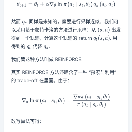
=
+
∇
ln
\theta_{t+1}=\theta_t+\alp
(
∣
,
)
(
,
)
θ
θ
α
π
a
s
θ
q
s
a
+
1
t
t
θ
t
t
t
π
t
t
q_\pi
然而
同样是未知的，需要进行采样近似。我们可
q
π
(s,a)
(
,
)
以采用基于蒙特卡洛的方法进行采样：从
出发
s
a
q_t(s,a)
(
,
)
得到一个轨迹，计算这个轨迹的 return
. 用
q
s
a
t
q_t
q_\pi
得到的
代替
.
q
q
t
π
我们管这种方法叫做 REINFORCE.
其实 REINFORCE 方法还暗含了一种 “探索与利用”
的 trade-off 在里面。由于：
∇
(
∣
,
)
\nabla_\theta \ln \pi\left
π
a
s
θ
θ
t
t
t
∇
ln
(
∣
,
)
=
π
a
s
θ
θ
t
t
t
(
∣
,
)
π
a
s
θ
t
t
t
改写算法可得：