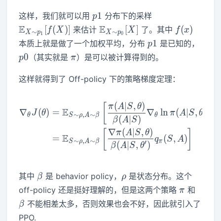
p1
\mathbb{E}_{
1
这样，我们就可以用
分布下的采样
p
\sim p_{1}} [ f (
\mathbb{E}_{X
f(x)
E
E
[
(
)
]
[
]
(
)
来估计
了。其中
f
X
X
f
x
∼
∼
X
p
X
p
1
0
X ) ]
\sim p_{0}} [ X ]
p1
p0
1
本质上就是做了一个加权平均，分布
是已知的，
p
\pi
0
（其实就是
）是可以被计算得到的。
p
π
这样就得到了 Off-policy 下的策略梯度定理：
(
∣
,
)
\begin{aligned} \nabla_\th
[
π
A
S
θ
E
∇
(
)
=
∇
ln
(
∣
,
)
(
J
θ
π
A
S
θ
q
∼
,
∼
θ
S
ρ
A
β
θ
π
(
∣
)
β
A
S
∇
(
∣
,
)
[
]
π
A
S
θ
E
=
(
,
)
q
S
A
∼
,
∼
S
ρ
A
β
π
′
(
∣
,
)
β
A
S
θ
\beta
\rho
其中
是 behavior policy，
是状态分布。这个
β
ρ
\pi
\beta
off-policy 还是挺好理解的，但是这两个策略
和
π
不能相差太多，否则效果也会不好，因此就引入了
β
PPO.