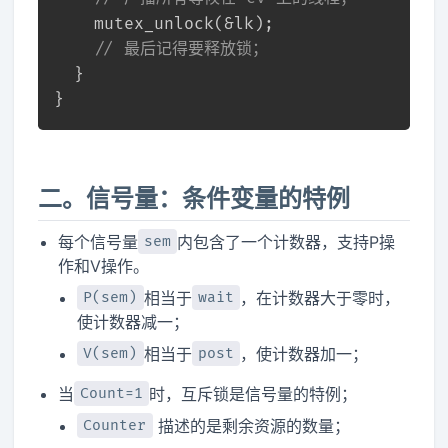
    mutex_unlock(&lk);
// 最后记得要释放锁；
  }
}
二。信号量：条件变量的特例
每个信号量
内包含了一个计数器，支持P操
sem
作和V操作。
相当于
，在计数器大于零时，
P(sem)
wait
使计数器减一；
相当于
，使计数器加一；
V(sem)
post
当
时，互斥锁是信号量的特例；
Count=1
描述的是剩余资源的数量；
Counter