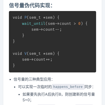
信号量伪代码实现：
void
P
(
sem_t
 *sem)
{
wait_until
(sem->count > 
0
) {
        sem->count--;
    }
}
void
V
(
sem_t
 *sem)
{
    sem->count++;
}
信号量的三种典型应用：
可以实现一次临时的
同步：
happens_before
如果要先执行A后执行B，则创建新的信号量
S=0；