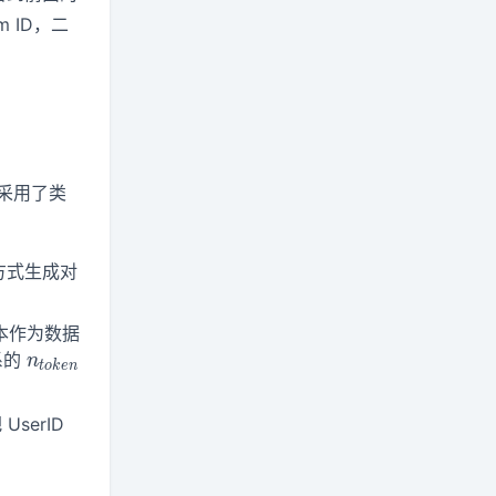
m ID，二
者采用了类
方式生成对
文本作为数据
n_{token}
系的
n
t
o
k
e
n
UserID