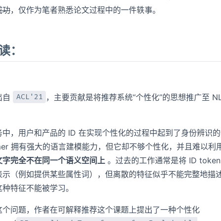
成功
，仅作为笔者熟悉论文过程中的一件轶事。
读：
出自
，主要贡献是将推荐系统“个性化”的思想推广至 NL
ACL'21
务中，用户和产品的 ID 在实现个性化的过程中起到了身份辨识
former 拥有强大的语言建模能力，但它却不够个性化，并且难以利
和文字完全不在同一个语义空间上
。过去的工作通常是将 ID toke
表示（例如提供某些属性词），但离散的特征似乎不能完整地描
这种特征不能被学习。
这个问题，作者在可解释推荐这个课题上提出了一种个性化