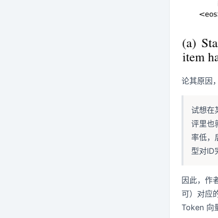
论其原因
试想在
评里也
率低，后
型对I
因此，作者设
可）对应
Token