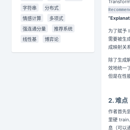
Transfor
字符串
分布式
Recommen
“Explanat
情感计算
多项式
强连通分量
推荐系统
为了赋予 
需要被生
线性基
博弈论
成映射关
除了生成
效地统一了
但是在性
2. 难点
作者首先
里硬 tr
息（可以通