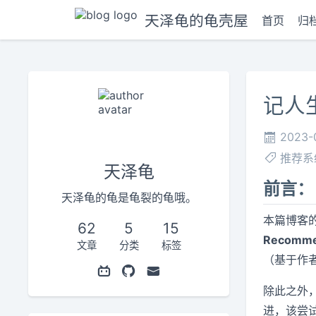
天泽龟的龟壳屋
首页
归
记人
2023-
推荐系
天泽龟
前言：
天泽龟的龟是龟裂的龟哦。
本篇博客
62
5
15
Recomme
文章
分类
标签
（基于作
除此之外
进，该尝