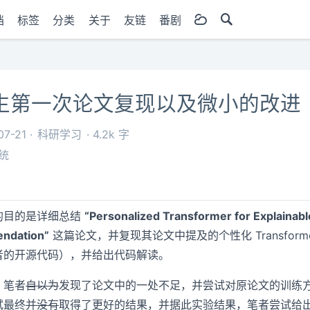
档
标签
分类
关于
友链
番剧
生第一次论文复现以及微小的改进
07-21
科研学习
4.2k 字
统
的目的是详细总结
“Personalized Transformer for Explainabl
ndation”
这篇论文，并复现其论文中提及的个性化 Transforme
者的开源代码），并给出代码解读。
，笔者
自以为
发现了论文中的一处不足，并尝试对原论文的训练
试最终
并没有
取得了更好的结果，并据此实验结果，笔者尝试给