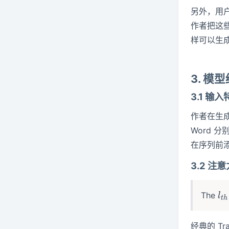
另外，用
作者把这些
样可以生
3. 模
3.1 输
作者在生成序
Word 分
在序列前添
3.2 注
l_
The
l
t
h
经典的 Tr