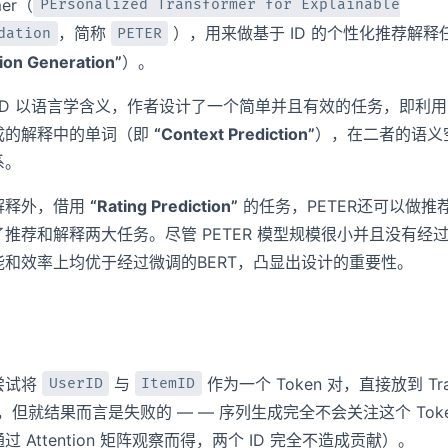
mer（
PErsonalized Transformer for Explainable
，简称
），用来做基于 ID 的个性化推荐解释
dation
PETER
ion Generation”
）。
ID 以语言学含义，作者设计了一个简单并且有效的任务，即利用
成的解释中的单词（即
“Context Prediction”
），在二者的语义
系。
解释外，借用
“Rating Prediction”
的任务，PETER还可以做推
推荐和解释两大任务。尽管 PETER 模型规模很小并且没有经
能和效率上均优于经过微调的BERT，凸显出设计的重要性。
尝试将
与
作为一个 Token 对，直接放到 Tran
UserID
ItemID
ain，但就结果而言是失败的 — — 序列生成完全不会关注这个 Tok
过 Attention 矩阵观察而得，两个 ID 完全不造成贡献）。