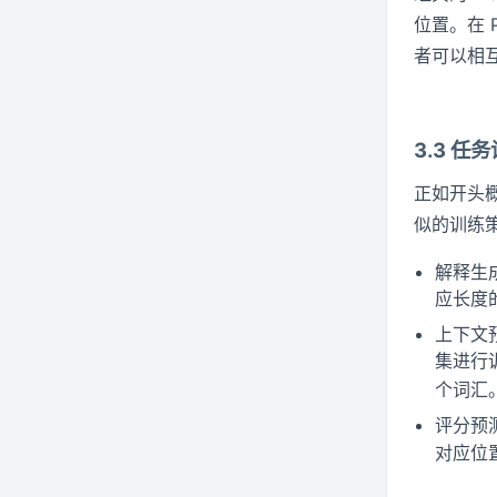
位置。在 P
者可以相互
3.3 任
正如开头概
似的训练
解释生
应长度
上下文
集进行
个词汇
评分预测
对应位置