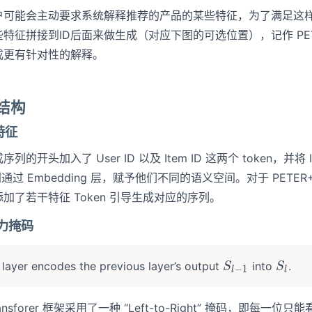
户可能会主动要求系统解释推荐的产品的某些特征，为了满足这
特征拼接到ID后面来做生成（对应下图的可选位置），记作 PET
成更有针对性的解释。
型结构
入特征
列的开头加入了 User ID 以及 Item ID 这两个 token，并将 I
别通过 Embedding 层，赋予他们不同的语义空间。对于 PETER
加了若干特征 Token 引导生成对应的序列。
意力掩码
{th}
S_{l−1}
S_l
layer encodes the previous layer’s output
into
.
S
S
−
1
l
l
ansforer 框架采用了一种 “Left-to-Right” 掩码，即每一位