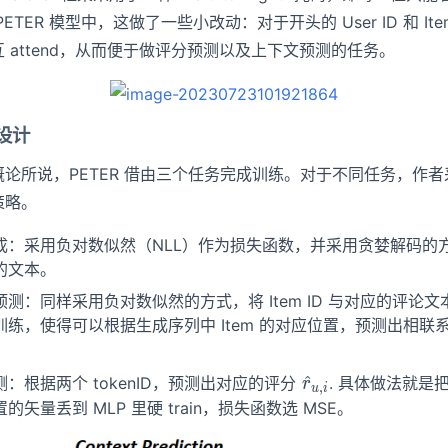
ETER 模型中，这做了一些小改动：对于开头的 User ID 和 Ite
 attend，从而便于做评分预测以及上下文预测的任务。
务设计
论所说，PETER 借由三个任务完成训练。对于不同任务，作
策略。
成：采用负对数似然（NLL）作为损失函数，并采用贪婪解码的
的文本。
预测：同样采用负对数似然的方式，将 Item ID 与对应的评论
训练，使得可以根据生成序列中 Item 的对应位置，预测出相联
。
\hat{r}_{u,i}
^
：根据两个 tokenID，预测出对应的评分
. 具体做法就是把 
r
,
u
i
的矢量丢到 MLP 里硬 train，损失函数选 MSE。