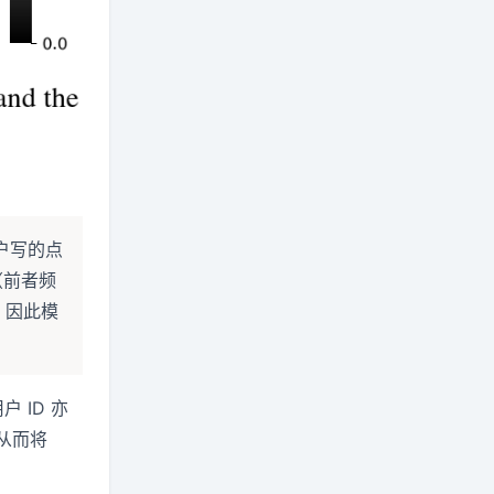
户写的点
（前者频
，因此模
户 ID 亦
从而将