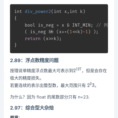
int
div_power2
(
int
 x,
int
 k)
{	
bool
 is_neg = x & INT_MIN; 
// 判负 
	( is_neg && (x+=(
1
<<k)
-1
) ); 
return
 (x>>k);
}
2.89：浮点数精度问题
2^{127}
1
2
7
2
按理说单精度浮点数最大可表示到
，但是会存在
极大的精度损失。
2^23
2
2
3
若要连续的表示出整型数，最大范围只有
。
为什么？因为 float 的尾数部分只有 n=23.
2.97：综合型大杂烩
题意
：