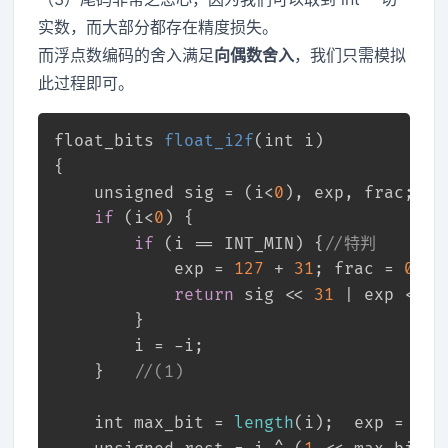
实数，而大部分都存在精度损失。
而浮点数编码的舍入满足
向偶数舍入
，我们只需模拟
此过程即可。
float_bits 
float_i2f
(
int
 i)
{	
unsigned
 sig = (i<
0
), exp, frac;
if
 (i<
0
) {
if
 (i == INT_MIN) {
//特判 
			exp = 
127
 + 
31
;	frac = 
0
;
return
 sig << 
31
 | exp << 
2
		}
		i = -i; 
	}	
//(1)
int
 max_bit = 
length
(i);  exp = max