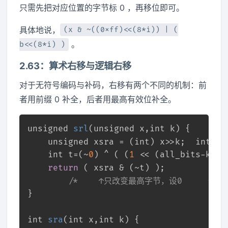
只需先把对应位置的字节标 0 ，再移位即可。
具体地说，
(x & ~((0xff)<<(8*i)) | (
。
b<<(8*i) )
2.63：算术右移与逻辑右移
对于无符号编码与补码，右移有两个不同的机制：前
者用前缀 0 补全，后者用最高有效位补全。
unsigned
srl
(
unsigned
 x,
int
 k)
{
unsigned
 xsra = (
int
) x>>k;	 
int
 al
int
 t=(~
0
) ^ ( (
1
 << (all_bits-k)) 
return
 ( xsra & (~t) );      
/*    ↑只改变最高字节，设0     */
}
int
sra
(
int
 x,
int
 k)
{