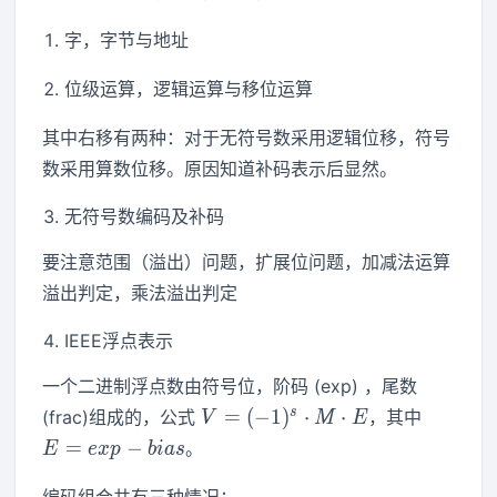
字，字节与地址
位级运算，逻辑运算与移位运算
其中右移有两种：对于无符号数采用逻辑位移，符号
数采用算数位移。原因知道补码表示后显然。
无符号数编码及补码
要注意范围（溢出）问题，扩展位问题，加减法运算
溢出判定，乘法溢出判定
IEEE浮点表示
一个二进制浮点数由符号位，阶码 (exp) ，尾数
V=
E=exp-
s
=
(
−
1
)
⋅
⋅
(frac)组成的，公式
，其中
V
M
E
(-1)^s\cdot
bias
=
−
。
E
e
x
p
b
i
a
s
M \cdot E
编码组合共有三种情况：