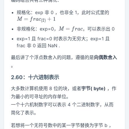
M=frac
规格化：exp 非 0 ，也非全 1，此时公式里的
=
+
1
M
f
r
a
c
(
2
)
M=frac
=
非规格化：exp=0，
，可以表示出 0
M
f
r
a
c
exp=1 且 frac=0 时表示为无穷大；exp=1 且
frac 非 0 返回 NaN .
最后讲了个浮点数舍入的问题，遵循的是
向偶数舍入
。
2.60：十六进制表示
大多数计算机使用 8 位的块，或者
宇节( byte)
，作
为最小的可寻址的内存单位。
一个十六机制数字可以表示 4 个二进制数字，从而
简化了表示。
若想将一个无符号数中的某一字节替换为字节 b ，