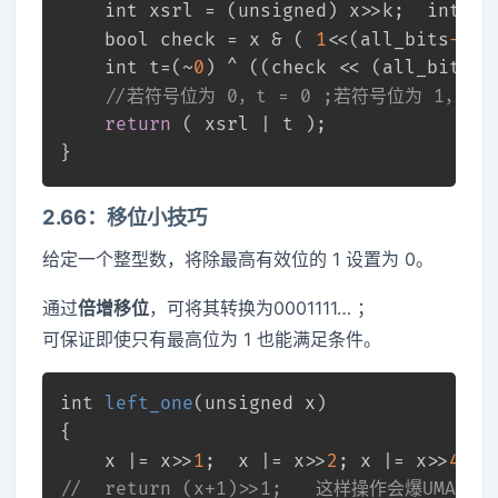
int
 xsrl = (
unsigned
) x>>k;	 
int
 al
bool
 check = x & ( 
1
<<(all_bits
-1
) 
int
 t=(~
0
) ^ ((check << (all_bits-k
//若符号位为 0，t = 0 ;若符号位为 1，t将
return
 ( xsrl | t );
}
2.66：移位小技巧
给定一个整型数，将除最高有效位的 1 设置为 0。
通过
倍增移位
，可将其转换为0001111… ；
可保证即使只有最高位为 1 也能满足条件。
int
left_one
(
unsigned
 x)
{
	x |= x>>
1
;  x |= x>>
2
; x |= x>>
4
;  
//	return (x+1)>>1;   这样操作会爆UMAX！