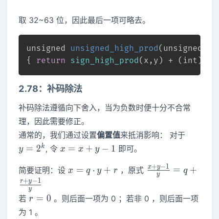
取 32~63 位，因此最后一项可略去。
unsigned
unsigned_high_prod
(
unsigned
 x,
{ 
return
sign_high_prod
(x,y) + (
int
)(x>
2.78：补码除法
补码除法遵循向下舍入，当为负数时便十分不合常
理，因此需要修正。
y=2^k
通常的，我们通过设置
偏置值
来抵消影响： 对于
x=x+y-
k
=
2
=
+
−
1
, 令
即可。
y
x
x
y
1
+
−
1
x=q\cdot
\frac{x+y-1}
x
y
=
⋅
+
=
+
简要证明：设
，原式
x
q
y
r
q
y
y+r
{y} =
+
−
1
r
y
y
q+\frac{r+y-
r=0
=
0
若
。则后面一项为 0 ；若非 0 ，则后面一项
r
1}{y}
为 1 。