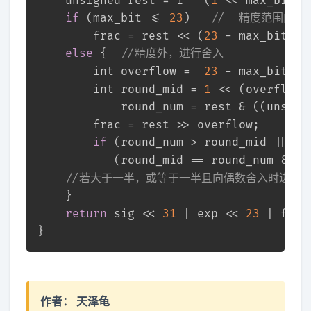
unsigned
 rest = i ^ (
1
 << max_bit) 
if
 (max_bit <= 
23
)   
//  精度范围内 
		frac = rest << (
23
 - max_bit);
else
 {  
//精度外，进行舍入 
int
 overflow =  
23
 - max_bit;
int
 round_mid = 
1
 << (overflow
-
			round_num = rest & ((
unsign
		frac = rest >> overflow;
if
 (round_num > round_mid || 
		   (round_mid == round_num && (
//若大于一半，或等于一半且向偶数舍入时进位
	}
return
 sig << 
31
 | exp << 
23
 | frac
}
作者：
天泽龟