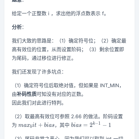
给定一个正整数 i ，求出他的浮点数表示 f。
分析
：
我们大致的思路是：（1）确定符号位；（2）确定最
高有效位的位置，从而设置阶码；（3）剩余位置即
为尾码，通过移位进行修正。
我们还发现了许多坑点：
（1）确定符号位后取绝对值，但如果是 INT_MIN，
由
补码性质
可知没有对应的正数。
因此我们对此进行特判。
（2）取最高有效位可参照 2.66 的做法。阶码设置
max_bit+bias
bias=2^{k-
−
1
k
+
=
2
−
1
为
，其中
m
a
x
i
t
b
i
a
s
b
i
a
s
b
1}-1
（3）尾码非常之恶心，因为我们可以取到 int 一切