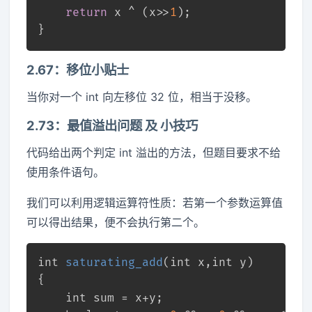
return
 x ^ (x>>
1
);
}
2.67：移位小贴士
当你对一个 int 向左移位 32 位，相当于没移。
2.73：最值溢出问题 及 小技巧
代码给出两个判定 int 溢出的方法，但题目要求不给
使用条件语句。
我们可以利用逻辑运算符性质：若第一个参数运算值
可以得出结果，便不会执行第二个。
int
saturating_add
(
int
 x,
int
 y)
{
int
 sum = x+y;  