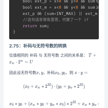
bool
 ext_p = x>
0
 && y>
0
 && sum<=
0
;
bool
 ext_m = x<
0
 && y<
0
 && sum>=
0
;
	ext_p && (sum=INT_MAX) || ext_m && 
//这句话非常有意思，代替了一个 if 
return
 sum;
} 
2.75：补码与无符号数的转换
T+x_w
+
位值相同的 补码 与 无符号数 之间的关系是：
T
\cdot
w
⋅
2
=
x
U
w
2^w=U
x,y
x_0,y_0
x\cdot
,
,
⋅
=
因此设无符号数
，补码
，则
x
y
x
y
x
y
0
0
y=
3
2
3
2
(
+
∗
2
)
⋅
(x_0+x_w*2^{32})\cdot(
(
+
∗
2
)
x
x
y
y
0
0
w
w
3
2
6
4
∗
+
(
∗
+
x_0*y_0+(x_w*y_0+y_w*
∗
)
∗
2
+
∗
∗
2
x
y
x
y
y
x
x
y
0
0
0
0
w
w
w
w