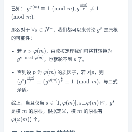
(
)
g^{\varphi(m)}\equiv
φ
m
(
)
φ
m
≡
1
(
m
o
d
)
,

=
1
已知：
g
m
g
p
1\pmod m
(
m
o
d
)
.
m
,g^{\frac{\varphi(m)}
{p}}\neq 1\pmod m
\forall
g^s
+
s
∀
∈
那么对于
，我们都可以来讨论
是原根
s
N
g
s\in
的可能性：
N^+
s>\varphi(m)
g^{s\m
>
(
)
若
，由欧拉定理我们可将其转换为
s
φ
m
\varphi
m
o
d
(
)
s
φ
m
，也就轮不到 s 了。
g
p
\varphi(m)
s|p
\left(g^s\r
(
)
∣
否则设
为
的质因子，若
，则
p
φ
m
s
p
{p}}\equiv
(
)
s
φ
m
(
)
s
φ
m
(
)
≡
≡
1
(
m
o
d
)
(
)
，与二式
p
g
g
m
p
\left(g^{\v
矛盾。
{p}}\equi
s \in [1
g^s
s
∈
[
1
,
(
)
]
,
⊥
(
)
综上，当且仅当
时，
s
φ
m
s
φ
m
g
,\varphi(m)
m
m
\varphi(\va
是模
的原根。根据定义，模
的原根有
m
m
],s\bot\varphi(m)
(
(
)
)
个。
φ
φ
m