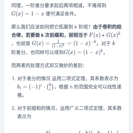
a_k
G(x)=1-
同理，一阶差分要求前后两项相减，不难得到
x
(
)
=
1
−
便可满足条件。
G
x
x
那么我们应该如何把它拓展到 k 阶呢？
由于卷积的结
F(x)*G(x)^k
k
(
)
∗
(
)
合律，若要做 k 次前缀和，就相当于
F
x
G
x
G(x)=\frac{1}
k
1
−
k
(
)
=
=
(
1
−
)
，也就是
。对于
G
x
x
k
(
1
−
)
k
x
{(1-x)^k}=(1-
G(x)=
k
(
)
=
(
1
−
)
阶差分，也同样可以得到
。
G
x
x
x)^{-k}
(1-
x)^k
而两者的处理方式却又微妙的差别：
b_i=
对于差分的情况 运用二项式定理，其系数表示为
(-1)^
k
i
=
(
−
1
)
⋅
(
)
，根据 n 的范围完全可以线性递
b
i
i
\bin
推。
{i}
对于前缀和的情况，运用广义二项式定理，其系数
表示为
i