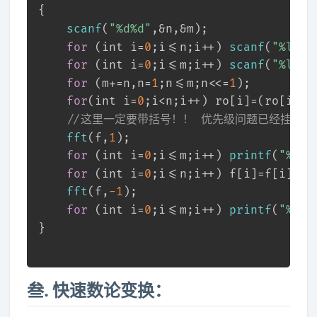
{
scanf
(
"%d%d"
,&n,&m);
for
 (
int
 i=
0
;i<=n;i++) 
scanf
(
"%lf"
,
for
 (
int
 i=
0
;i<=m;i++) 
scanf
(
"%lf"
,
for
 (m+=n,n=
1
;n<=m;n<<=
1
);
for
(
int
 i=
0
;i<n;i++) ro[i]=(ro[i>>
1
//这里一定要带括号！！ 优先级问题已经挂了亿
fft
(f,
1
); 
for
 (
int
 i=
0
;i<=m;i++) 
printf
(
"%d "
for
 (
int
 i=
0
;i<=n;i++) f[i]=f[i]*g[
fft
(f,
-1
);
for
 (
int
 i=
0
;i<=m;i++) 
printf
(
"%d "
}
叁. 快速数论变换：