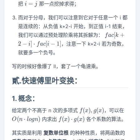
i=j
=
把
那一点挖掉求得；
i
j
而对于分母，我们可以注意到它对于任意一个 i 都
是连续的：从负值 k+2-i 开始，到正值 i-1 结束，
fac[k+2-
[
+
我们可以通过预处理阶乘将其拆解为：
f
a
c
k
i]\cdot
2
−
]
⋅
[
−
1
]
，注意一下 k+2-i 若为奇数，
i
f
a
c
i
fac[i-1]
就要多一个负号。
写的时候好像爆了 ll，套了一个龟速乘。
貳.快速傅里叶变换：
1.
概念：
f(x),g(x)
O(n\c
(
)
,
(
)
给定两个不高于 n 次的多项式
，可以在
f
x
g
x
logn)
f(x)\cdot
(
⋅
)
(
)
⋅
(
)
内求出
各个系数的算法。
O
n
l
o
g
n
f
x
g
x
g(x)
其实质是利用
复数单位根
的种种性质，将两函数的