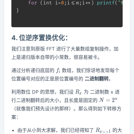
for
 (
int
 i=
0
;i<=m;i++) 
printf
(
"%d "
}
4.
位逆序置换
优化：
我们注意到原版 FFT 进行了大量数组复制操作，加
上是递归版本自带的小常数，很容易被卡。
f_i
通过分析递归底层的
数组，我们惊讶地发现每个
f
i
位置编号对应的正是原位置编号的
二进制翻转
。
R_x
利用数位 DP 的思想，我们设
为 二进制数 x 进
R
x
N=2^n
n
=
2
行二进制翻转后的大小，且长度是固定的
N
（就像我们预先设计的那样）。那么得到如下转移方
案：
R_{x>>1}
由于从小到大求解，我们已经得知了
的大
R
>
>
1
x