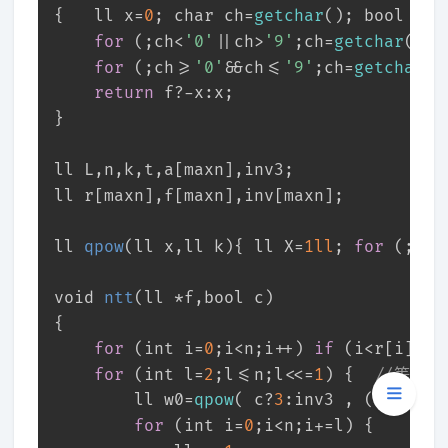
{	ll x=
0
; 
char
 ch=
getchar
(); 
bool
 f=
0
for
 (;ch<
'0'
||ch>
'9'
;ch=
getchar
()) 
for
 (;ch>=
'0'
&&ch<=
'9'
;ch=
getchar
()
return
 f?-x:x;
}
ll L,n,k,t,a[maxn],inv3;
ll r[maxn],f[maxn],inv[maxn];
ll 
qpow
(ll x,ll k)
{ ll X=
1ll
; 
for
 (;k;k
void
ntt
(ll *f,
bool
 c)
{
for
 (
int
 i=
0
;i<n;i++) 
if
 (i<r[i]) 
s
for
 (
int
 l=
2
;l<=n;l<<=
1
) {  
//等于
		ll w0=
qpow
( c?
3
:inv3 , (mod
-1
)/
for
 (
int
 i=
0
;i<n;i+=l) {