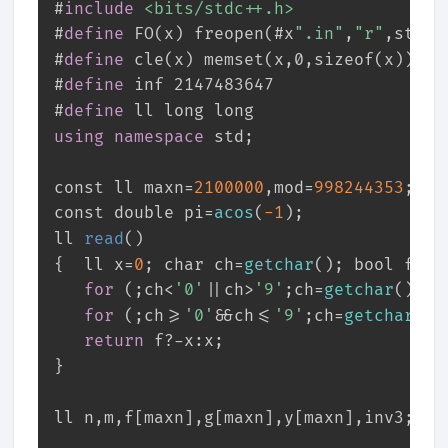
#
include
<bits/stdc++.h>
#
define
 FO(x) freopen(#x
".in"
,
"r"
,stdin
#
define
 cle(x) memset(x,0,sizeof(x))
#
define
 inf 2147483647
#
define
 ll long long
using
namespace
 std;
const
 ll maxn=
2100000
,mod=
998244353
;
const
double
 pi=
acos
(
-1
);
ll 
read
()
{  ll x=
0
; 
char
 ch=
getchar
(); 
bool
 f=
0
;
for
 (;ch<
'0'
||ch>
'9'
;ch=
getchar
()) 
i
for
 (;ch>=
'0'
&&ch<=
'9'
;ch=
getchar
())
return
 f?-x:x;
}
ll n,m,f[maxn],g[maxn],y[maxn],inv3;