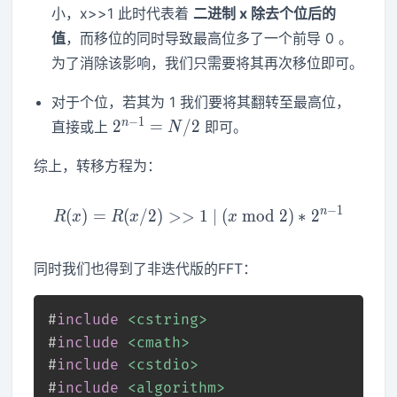
小，x>>1 此时代表着
二进制 x 除去个位后的
值
，而移位的同时导致最高位多了一个前导 0 。
为了消除该影响，我们只需要将其再次移位即可。
对于个位，若其为 1 我们要将其翻转至最高位，
2^{n-
−
1
n
2
=
/
2
直接或上
即可。
N
1} =
N/2
综上，转移方程为：
−
1
n
(
)
=
(
/
2
)
>
>
R(x)=R(x/2)>>1 ~|~ (x~\
1
∣
(
mod
2
)
∗
2
R
x
R
x
x
同时我们也得到了非迭代版的FFT：
#
include
<cstring>
#
include
<cmath>
#
include
<cstdio>
#
include
<algorithm>