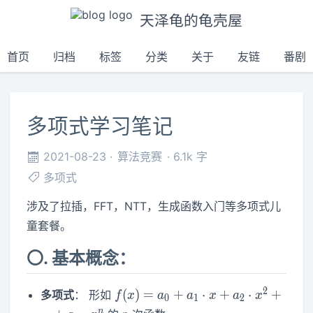
天泽龟的龟壳屋
首页
归档
标签
分类
关于
友链
番剧
多项式学习笔记
2021-08-23
算法竞赛
6.1k 字
多项式
涉及了拉插，FFT，NTT，生成函数入门等多项式儿
童套餐。
〇. 基本概念：
f(x)=a_0+a_1\cdot
2
(
)
=
+
⋅
+
⋅
+
多项式
： 形如
f
x
a
a
x
a
x
0
1
2
x+a_2\cdot
n