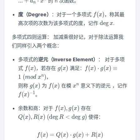
.
.
.
+
⋅
的 n 次函数。
a
x
n
x^2+...+a_n\cdot
x^n
f(x)
(
)
度（Degree）
：对于一个多项式
，称其最
f
x
\deg
de
g
高次项的次数为该多项式的度，记作
.
x
x
多项式四则运算： 加减乘很好记，对于除法运算我
们同样引入两个概念：
多项式的
逆元（Inverse Element）
： 对于多项
f(x)
g(x)
f(x)\cdot
(
)
(
)
(
)
⋅
(
)
≡
式
，若存在
满足：
f
x
g
x
f
x
g
x
g(x)\equiv
n
1
(
)
，
m
o
d
x
1~
g(x)
f(x)
x^n
n
(
)
(
)
则称
为
在模
意义下的逆元 ，记作
g
x
f
x
x
(mod~x^n)
f(x)^{-1}
−
1
(
)
。
f
x
f(x),g(x)
Q(x),R(x)~
(
)
,
(
)
余数和商：对于
存在
f
x
g
x
(\deg
(
)
,
(
)
(
de
g
<
de
g
)
使得：
Q
x
R
x
R
g
R<\deg g)
(
)
=
(
)
⋅
f(x)=Q(x)\cdot g(x)+R(x)
(
)
+
(
)
f
x
Q
x
g
x
R
x