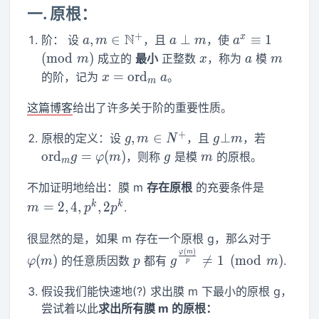
一. 原根：
+
a,m\in\mathbb{N^+}
N
a\perp
a^x\equiv
x
,
∈
⊥
≡
1
阶： 设
，且
，使
a
m
a
m
a
m
1\pmod
x
a
m
(
m
o
d
)
成立的
最小
正整数
，称为
模
m
x
a
m
m
x=\text{ord}_m~a
=
ord
的阶，记为
。
x
a
m
这篇博客
给出了许多关于阶的重要性质。
+
g,m\in
g\bot
\text{o
,
∈
⊥
原根的定义：设
，且
，若
g
m
N
g
m
N^+
m
g
m
ord
=
(
)
，则称
是模
的原根。
g
φ
m
g
m
m
m=2,4,p
不加证明地给出：膜 m
存在原根
的充要条件是
k
k
=
2
,
4
,
,
2
.
m
p
p
\varphi
很显然的是，如果 m 存在一个原根 g，那么对于
(
)
p
g^{\frac{\varphi(m)}
φ
m
(
)

=
1
(
m
o
d
)
的任意质因数
都有
.
φ
m
p
g
m
p
{p}}\neq 1\pmod m
假设我们能快速地(?) 求出膜 m 下最小的原根 g，
尝试着以此
求出所有膜 m 的原根：