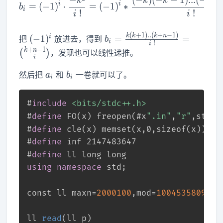
−
(
−
)
(
−
−
1
)
.
.
.
(
−
−
b_i=(-1)^i\cdot \frac{-k^{
k
k
k
k
i
i
=
(
−
1
)
⋅
=
(
−
1
)
∗
b
i
!
!
i
i
(
+
1
)
.
.
(
+
−
1
)
(-1)^i
b_i=\frac{k(k+1)..
k
k
k
n
i
(
−
1
)
=
=
把
放进去，得到
b
i
!
i
(k+n-1)}
+
−
1
k
n
(
)
，发现也可以线性递推。
i
{i~!}=\binom{k+n-
1}{i}
a_i
b_i
然后把
和
一卷就可以了。
a
b
i
i
#
include
<bits/stdc++.h>
#
define
 FO(x) freopen(#x
".in"
,
"r"
,stdin
#
define
 cle(x) memset(x,0,sizeof(x))
#
define
 inf 2147483647
#
define
 ll long long
using
namespace
 std;
const
 ll maxn=
2000100
,mod=
1004535809
;
ll 
read
(ll p)