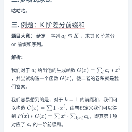
咕咕咕。
三.
例题：K 阶差分前缀和
a_i
K
题目大意：
给定一序列
与
，求其 K 阶差分
a
K
i
or 前缀和序列。
解析：
a_i
G(x)=\sum_i
i
(
)
=
∗
我们对于
给出他的生成函数
∑
a
G
x
a
x
i
i
i
a_i*x^i
G(x)
(
)
，并尝试构造一个函数
，使二者的卷积就是我
G
x
们答案。
k=1
=
1
我们容易想到的是，对于
的前缀和，我们可
k
G(x)=\sum
i
(
)
=
1
⋅
以构造
∑
，由卷积定义我们可以得
G
x
x
1\cdot x^i
F(x)*G(x)=\sum
i
(
)
∗
(
)
=
⋅
到
∑
∑
，即其第 i 项
F
x
G
x
x
a
k
≤
k
i
x^i\cdot
a_i
对应了
的一阶前缀和。
a
i
\sum_{k\leq i}