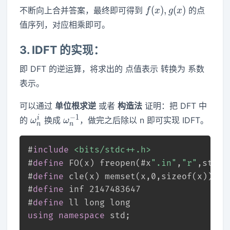
f(x),g(x)
(
)
,
(
)
不断向上合并答案，最终即可得到
的点
f
x
g
x
值序列，对应相乘即可。
3.
IDFT 的实现：
即 DFT 的逆运算，将求出的 点值表示 转换为 系数
表示。
可以通过
单位根求逆
或者
构造法
证明：把 DFT 中
ω^i_n
ω_n^{-1}
−
1
i
的
换成
，做完之后除以 n 即可实现 IDFT。
ω
ω
n
n
#
include
<bits/stdc++.h>
#
define
 FO(x) freopen(#x
".in"
,
"r"
,stdin
#
define
 cle(x) memset(x,0,sizeof(x))
#
define
 inf 2147483647
#
define
 ll long long
using
namespace
 std;