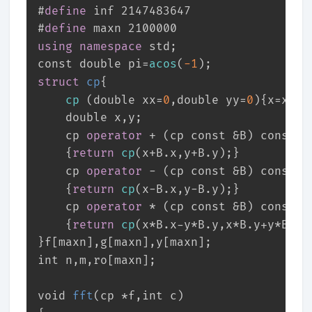
#
define
 inf 2147483647
#
define
 maxn 2100000
using
namespace
 std;
const
double
 pi=
acos
(
-1
);
struct
cp
{
cp
 (
double
 xx=
0
,
double
 yy=
0
){x=xx,y
double
 x,y;
	cp 
operator
 + (cp 
const
 &B) 
const
	{
return
cp
(x+B.x,y+B.y);}
	cp 
operator
 - (cp 
const
 &B) 
const
	{
return
cp
(x-B.x,y-B.y);}
	cp 
operator
 * (cp 
const
 &B) 
const
	{
return
cp
(x*B.x-y*B.y,x*B.y+y*B.x)
}f[maxn],g[maxn],y[maxn];
int
 n,m,ro[maxn];
void
fft
(cp *f,
int
 c)