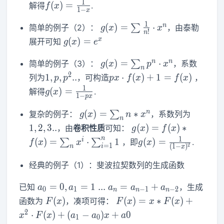
f(x)=\frac{1}
1
(
)
=
解得
.
f
x
1
−
x
{1-x}
g(x)=\sum
1
n
(
)
=
⋅
简单的例子（2）：
∑
，由泰勒
g
x
x
!
n
\frac{1}
g(x)
x
(
)
=
展开可知
g
x
e
{n!} \cdot
=
x^n
g(x)=\sum_n
e^x
n
n
(
)
=
⋅
简单的例子（3）：
∑
，系数
g
x
p
x
n
p^n\cdot x^n
1,p,p^2..
px\cdot
2
1
,
,
.
.
⋅
(
)
+
1
=
(
)
列为
，可构造
，
p
p
p
x
f
x
f
x
f(x)+1=f(x)
g(x)=\frac{1}
1
(
)
=
解得
.
g
x
1
−
p
x
{1-px}
g(x)=\sum_n
1,2,3..
n
(
)
=
∗
复杂的例子：
∑
，系数列为
g
x
n
x
n
n*x^n
g(x)=f(x)*f(x)=\sum
1
,
2
,
3
.
.
(
)
=
(
)
∗
，由
卷积性质
可知：
g
x
f
x
x^i \cdot
g(x)=\frac{1}
n
1
i
(
)
=
⋅
1
(
)
=
∑
∑
，即
.
f
x
x
g
x
=
1
2
(
1
−
)
n
i
x
\sum_{i=1}^n 1
{(1-x)^2}
经典的例子（1）：斐波拉契数列的生成函数
a_0=0,a_1=1~...~a_n=a_{n-
=
0
,
=
1
.
.
.
=
+
已知
，生成
a
a
a
a
a
0
1
−
1
−
2
n
n
n
1}+a_{n-2}
F(x)
F(x)=x*F(x)+x^2\cdot
(
)
(
)
=
∗
(
)
+
函数为
，凑项可得：
F
x
F
x
x
F
x
F(x)+(a_1-a_0)x+a0
2
⋅
(
)
+
(
−
)
+
0
x
F
x
a
a
x
a
1
0