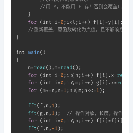
//用 Y，不能用 F 存！否则会覆盖L,R
	}
for
 (
int
 i=
0
;i<l;i++) f[i]=y[i]; 
//重新覆盖，原函数转化为点值，且不影响后续
}
int
main
()
{
	n=
read
(),m=
read
();
for
 (
int
 i=
0
;i<=n;i++) f[i].x=
read
(
for
 (
int
 i=
0
;i<=m;i++) g[i].x=
read
(
for
 (m+=n,n=
1
;n<=m;n<<=
1
); 
fft
(f,n,
1
); 
fft
(g,n,
1
);  
// 操作对象，长度，操作参数
for
 (
int
 i=
0
;i<=n;i++) f[i]=f[i]*g[
fft
(f,n,
-1
);