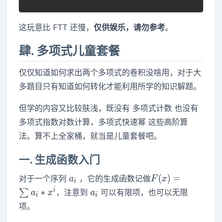
这玩意比 FTT 还慢，
仅供娱乐，请勿参考
。
肆. 多项式儿童套餐
仅仅知道如何求出两个多项式的卷积没啥用，对于大
多题目只有知道如何转化才能利用所学的知识解题。
但学的内容又比较肤浅，既没有 多项式计数 也没有
多项式指数对数计算，多项式快速幂 这些高阶算
法。算不上全家桶，就当是儿童套餐吧。
一. 生成函数入门
a_i
F(x)=\sum
(
)
=
对于一个序列
，它的生成函数记做
a
F
x
i
a_i*x^i
a_i
i
∗
∑
，注意到
可以有限项，也可以无限
a
x
a
i
i
项。