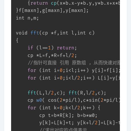
	{
return
cp
(x*b.x-y*b.y,y*b.x+x*b.y)
}f[maxn],g[maxn],y[maxn];
int
 n,m; 
void
fft
(cp *f,
int
 l,
int
 c)
{
if
 (l==
1
) 
return
;
	cp *L=f,*R=f+l/
2
;   
//指针可直接 引用 原数组 ，从而快速对原函
for
 (
int
 i=
0
;i<l;i++) y[i]=f[i];
for
 (
int
 i=
0
;i<l/
2
;i++) L[i]=y[i<<
1
fft
(L,l/
2
,c); 
fft
(R,l/
2
,c);
cp 
w0
( cos(
2
*pi/l),c*sin(
2
*pi/l) )
,
for
 (
int
 k=
0
;k<l/
2
;k++) {
		cp t=b*R[k]; b=b*w0;
		y[k]=L[k]+t; y[k+l/
2
]=L[k]-t;  
//求出对应的点值表示 