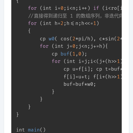
{
for
 (
int
 i=
0
;i<n;i++) 
if
 (i<ro[i]) 
//直接得到递归至 1 的数组序列，非迭代向上转
for
 (
int
 h=
2
;h<=n;h<<=
1
)
	{
cp 
w0
( cos(
2
*pi/h), c*sin(
2
*pi/
for
 (
int
 j=
0
;j<n;j+=h){
cp 
buf
(
1
,
0
)
;
for
 (
int
 i=j;i<(j+(h>>
1
));i
				cp u=f[i]; cp t=buf*f[
				f[i]=u+t; f[i+(h>>
1
)]=u
				buf=buf*w0;
			}
		}
	}
} 
int
main
()