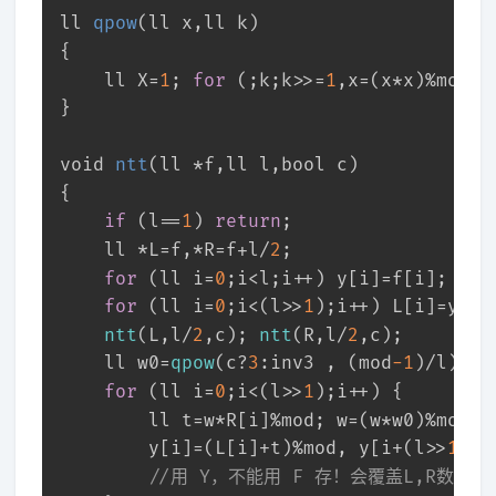
ll 
qpow
(ll x,ll k)
{	
	ll X=
1
; 
for
 (;k;k>>=
1
,x=(x*x)%mod) 
}
void
ntt
(ll *f,ll l,
bool
 c)
{
if
 (l==
1
) 
return
; 
	ll *L=f,*R=f+l/
2
;
for
 (ll i=
0
;i<l;i++) y[i]=f[i];
for
 (ll i=
0
;i<(l>>
1
);i++) L[i]=y[i<
ntt
(L,l/
2
,c); 
ntt
(R,l/
2
,c);
	ll w0=
qpow
(c?
3
:inv3 , (mod
-1
)/l), w
for
 (ll i=
0
;i<(l>>
1
);i++) {
		ll t=w*R[i]%mod; w=(w*w0)%mod;
		y[i]=(L[i]+t)%mod, y[i+(l>>
1
)]=
//用 Y，不能用 F 存！会覆盖L,R数组！