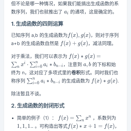
但不论是哪一种情况，如果我们能搞出生成函数的系
a_i
数序列，我们也就推出了
的通项，这是确定的。
a
i
1. 生成函数的四则运算
f(x),g(x)
(
)
,
(
)
已知序列 a,b 的生成函数为
，则对于序列
f
x
g
x
f(x)+g(x)
(
)
+
(
)
a+b 的生成函数自然是
，减法同理。
f
x
g
x
f(x)*g(x)=\sum_n
(
)
∗
(
)
=
对于乘法，我们可以表示为
f
x
g
x
x^i \cdot
a,b
n
i
⋅
∗
,
∑
∑
，注意到
的下标和始
x
a
b
a
b
−
i
n
i
=
0
n
i
\sum_{i=0}^n
终为 n，这对应了多项式里的
卷积
形式。同时我们也
a_i*b_{n-i}
\sum_{i=0}^n
f(x)*g(x)
n
∗
(
)
∗
(
)
称序列
∑
的生成函数为
.
a
b
f
x
g
x
−
i
n
i
=
0
i
a_i*b_{n-i}
除法暂且不谈。
2. 生成函数的封闭形式
f(x)=\sum_n
{1,1,1
n
(
)
=
简单的例子（1）：
∑
，系数列为
f
x
x
n
x^n
f(x)*x+1=f(x)
1
,
1
,
1
.
.
(
)
∗
+
1
=
(
)
。可构造出等式
，
f
x
x
f
x