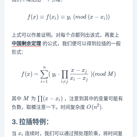
(
)
≡
(
)
≡
f(x)\equiv f(x_i)\equiv y_
(
(
−
)
)
f
x
f
x
y
m
o
d
x
x
i
i
i
上式可以作差证明。对每个点都列出该式，再套上
中国剩余定理
的公式，我们便可以得到拉插的一般
形式：
n
f(x)=\sum_{i=1}^n (~y_i 
−
x
x
∑
∏
j
(
)
=
(
⋅
)
(
)
f
x
y
m
o
d
M
i
−
x
x
i
j
=
1

=
i
i
j
M
\prod
(
−
)
其中
为
∏
，注意到其中的变量可能有
M
x
x
i
(x-
O(n^2)
2
(
)
负数，取模注意一下。时间复杂度
.
O
n
x_i)
3. 拉插特例：
x_i
当
连续时，我们可以通过预处理阶乘，将时间复
x
i