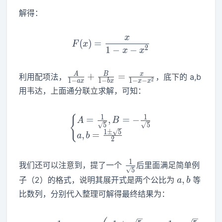
解得：
x
F(x)=\frac{x}{1-x-x^2}
(
)
=
F
x
2
1
−
−
x
x
\frac{A}{1-
A
B
x
+
=
利用配项法，
，底下的 a,b
2
1
−
1
−
1
−
−
a
x
b
x
x
x
ax}+\frac{B}
用韦达，上面通分联立求解，可知：
{1-
bx}=\frac{x}
1
1
\begin{cases}A=\frac{1}{
{
=
,
=
−
{1-x-x^2}
A
B
5
5
1
±
5
,
=
a
b
2
\frac{1}
1
我们还可以注意到，提了一个
后里面满足简单例
5
{\sqrt5}
a,b
,
子（2）的格式，说明其展开式是两个公比为
等
a
b
比数列，分别代入整理可解得最终结果为：