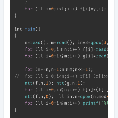
	}	
for
 (ll i=
0
;i<l;i++) f[i]=y[i];
}
int
main
()
{
	n=
read
(), m=
read
(); inv3=
qpow
(
3
,mod
for
 (ll i=
0
;i<=n;i++) f[i]=
read
();
for
 (ll i=
0
;i<=m;i++) g[i]=
read
()
for
 (m+=n,n=
1
;n<=m;n<<=
1
); 
//	for (ll i=0;i<n;i++) r[i]=(r[i>>
ntt
(f,n,
1
); 
ntt
(g,n,
1
);	
for
 (ll i=
0
;i<=n;i++) f[i]=(f[i]*g[
ntt
(f,n,
0
);  ll invn=
qpow
(n,mod
-2
);
for
 (ll i=
0
;i<=m;i++) 
printf
(
"%lld 
}