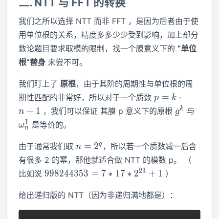
二. NTT 与 FFT 的转换
我们之所以选择 NTT 而非 FFT ，是因为后者由于使
用单位根的关系，精度多多少少受到影响，加上部分
数论题目要求取模的限制，找一个膜意义下的
“单位
根”替身
未尝不可。
我们盯上了
原根
，由于其阶的周期性与单位根的周
p=k\cdot
=
⋅
期性匹配的非常好，所以对于一个质数
p
k
n+1
g^k
\ome
k
+
1
，我们可以保证 其膜 p 意义下的原根
与
n
g
1
是等价的。
ω
n
n=2^q
q
=
2
由于通常我们取
，所以若一个质数减一后含
n
有很多 2 的幂，那他就适合做 NTT 的模数 p。 （
998244353=7*17*2^{23}+1
2
3
9
9
8
2
4
4
3
5
3
=
7
∗
1
7
∗
2
+
1
比如说
）
给出递归版的 NTT（因为非递归满地都是）：