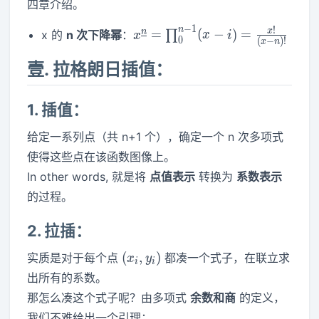
四章介绍。
−
1
n
!
x^{\underline
x
n
=
(
−
)
=
x 的
n 次下降幂
：
∏
x
x
i
0
(
−
)
!
x
n
n}=\prod_0^{n-
1}(x-i) =
壹. 拉格朗日插值：
\frac{x!}{(x-n)!}
1. 插值：
给定一系列点（共 n+1 个），确定一个 n 次多项式
使得这些点在该函数图像上。
In other words, 就是将
点值表示
转换为
系数表示
的过程。
2. 拉插：
(x_i,y_i)
(
,
)
实质是对于每个点
都凑一个式子，在联立求
x
y
i
i
出所有的系数。
那怎么凑这个式子呢？由多项式
余数和商
的定义，
我们不难给出一个引理：