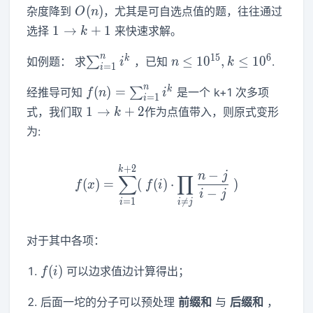
O(n)
(
)
杂度降到
，尤其是可自选点值的题，往往通过
O
n
1\to
1
→
+
1
选择
来快速求解。
k
k+1
\sum_{i=1}^n
n\leq
n
1
5
6
k
≤
1
0
,
≤
1
0
如例题： 求
∑
，已知
.
i
n
k
=
1
i
i^k
10^{15},k\leq
f(n)=\sum_{i=1}^n
n
10^6
k
(
)
=
经推导可知
∑
是一个 k+1 次多项
f
n
i
=
1
i
i^k
1\to
1
→
+
2
式，我们取
作为点值带入，则原式变形
k
k+2
为:
+
2
f(x)=\sum_{i=1}^{k+2} (~f
k
−
n
j
∑
∏
(
)
=
(
(
)
⋅
)
f
x
f
i
−
i
j
=
1

=
i
i
j
对于其中各项：
f(i)
(
)
可以边求值边计算得出；
f
i
后面一坨的分子可以预处理
前缀和
与
后缀和
，