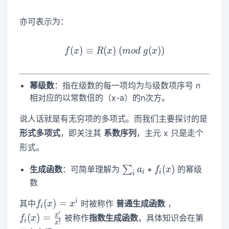
亦可表示为：
(
)
≡
(
)
f(x)\equiv R(x)~(mod~g(x)
(
(
)
)
f
x
R
x
m
o
d
g
x
幂级数
：指在级数的每一项均为与级数项序号 n
相对应的以常数倍的（x-a）的n次方。
说人话就是有无穷项的多项式。而我们主要探讨的是
形式多项式
，即关注其
系数序列
，主元 x 只是走个
形式。
\sum_i
∗
(
)
生成函数
：可简单理解为
∑
的幂级
a
f
x
i
i
i
a_i*f_i(x)
数
f_i(x)=x^i
f_i(x)=\frac
i
(
)
=
其中
时被称作
普通生成函数
，
f
x
x
i
{x!}
i
x
(
)
=
被称作
指数生成函数
，具体知识会在第
f
x
i
!
x