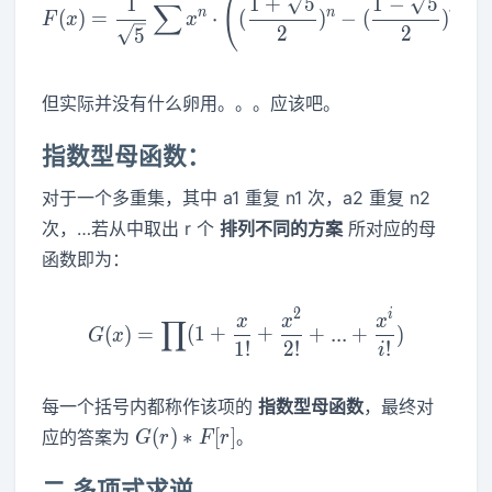
(
)
F(x)=\frac{1}{\sqrt5} \su
1
1
+
5
1
−
5
∑
n
n
n
(
)
=
⋅
(
)
−
(
)
F
x
x
2
2
5
但实际并没有什么卵用。。。应该吧。
指数型母函数：
对于一个多重集，其中 a1 重复 n1 次，a2 重复 n2
次，…若从中取出 r 个
排列不同的方案
所对应的母
函数即为：
2
i
G(x)=\prod (1+\frac{x}{1
x
x
x
∏
(
)
=
(
1
+
+
+
.
.
.
+
)
G
x
1
!
2
!
!
i
每一个括号内都称作该项的
指数型母函数
，最终对
G(r)*F[r]
(
)
∗
[
]
应的答案为
。
G
r
F
r
二.多项式求逆