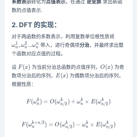
系数表示
转化为
点值表示
，在通过
逆变换
求出新函
数的点值表示.
2.
DFT 的实现：
\omega_
对于两函数的系数表示，利用复数单位根性质将
1
2
n
,
.
.
.
带入，进行奇偶项
分治
，并最终求出整
ω
ω
ω
n
n
n
个函数对应点值的过程。
F(x)
O(x)
(
)
(
)
设
为当前分治总函数的点值序列，
为奇
F
x
O
x
E(x)
(
)
数项分治后的序列，
为偶数项分治后的序列，
E
x
根据性质：
k
k
k
k
F(ω^k_n)=O(ω^k_{n/2})+
(
)
=
(
)
+
×
(
)
F
ω
O
ω
ω
E
ω
/
2
/
2
n
n
n
n
+
/
2
F(ω^{k+n/2}_n)=O(ω^{k}
k
n
k
k
k
(
)
=
(
)
−
×
(
)
F
ω
O
ω
ω
E
ω
/
2
/
2
n
n
n
n