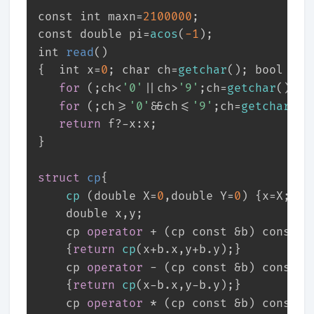
const
int
 maxn=
2100000
;
const
double
 pi=
acos
(
-1
);
int
read
()
{  
int
 x=
0
; 
char
 ch=
getchar
(); 
bool
 f=
0
for
 (;ch<
'0'
||ch>
'9'
;ch=
getchar
()) 
i
for
 (;ch>=
'0'
&&ch<=
'9'
;ch=
getchar
())
return
 f?-x:x;
}
struct
cp
{
cp
 (
double
 X=
0
,
double
 Y=
0
) {x=X; y=
double
 x,y;
	cp 
operator
 + (cp 
const
 &b) 
const
	{
return
cp
(x+b.x,y+b.y);}
	cp 
operator
 - (cp 
const
 &b) 
const
	{
return
cp
(x-b.x,y-b.y);}
	cp 
operator
 * (cp 
const
 &b) 
const