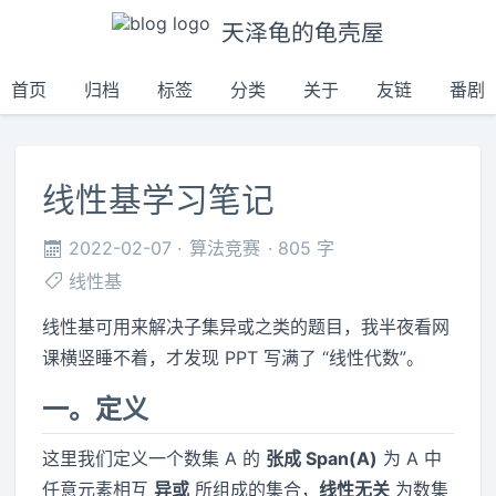
天泽龟的龟壳屋
首页
归档
标签
分类
关于
友链
番剧
线性基学习笔记
2022-02-07
算法竞赛
805 字
线性基
线性基可用来解决子集异或之类的题目，我半夜看网
课横竖睡不着，才发现 PPT 写满了 “线性代数”。
一。定义
这里我们定义一个数集 A 的
张成 Span(A)
为 A 中
任意元素相互
异或
所组成的集合，
线性无关
为数集