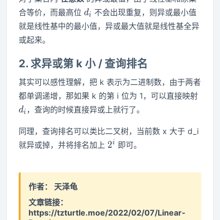
d_i
合等价，而最高位
不会出现重复，则异或最小值
d
i
就是线性基中的最小值，异或最大值就是线性基全异
或起来。
2. 求异或第 k 小 / 查询排名
其实可以感性理解，把 k 表示为二进制数，由于两者
d_i
都单调递增，那如果 k 的第 i 位为 1，可以直接映射
，查询的时候直接异或上就行了。
d
i
同理，查询排名可以类比二叉树，当前数 x 大于 d_i
2^i
i
2
就异或掉，并将排名加上
即可。
作者：
天泽龟
文章链接：
https://tzturtle.moe/2022/02/07/Linear-