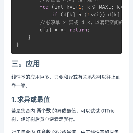
for
 (
int
 k=i+
1
; k<= MAXL; k++) 
if
 (d[k] & (
1
<<i)) d[k] ^= 
//必须拿 x 异或 d_k，以满足空间的封
        d[i] = x; 
return
;
    }
}
三。应用
线性基的应用巨多，只要和异或有关系都可以往上面
靠一靠。
1. 求异或最值
若是集合内
两个数
的异或最值，可以试试 01Trie
树，建好树后贪心逆着走就行。
对于集合内
任意数
的异或最值，由于线性基和原集