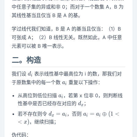
中任意子集的异或和非 0；而对于一个数集 A，B 为
其线性基当且仅当 B 是 A 的基。
学过线代我们知道，B 是 A 的基当且仅当：（1）B
可张成 A；（2）B 线性无关。既然如此，A 中任意
元素可以被 B 唯一表示。
二。构造
d_i
我们设
表示线性基中最高位为 i 的数，那我们对
d
i
a_i
于原数集中的每一个数
重复以下操作：
a
i
a_i
从高位到低位扫描
，若第 x 位非 0，则判断线
a
i
d_x
性基中是否已经存在对应的
；
d
x
d_x
a_i =
=
=
⊕
(
1
<
若不存在则令
，否则
d
a
a
a
x
i
i
i
=
a_i
<
)
，继续扫描；
x
a_i
\oplus
(1<<x)
伪代码：