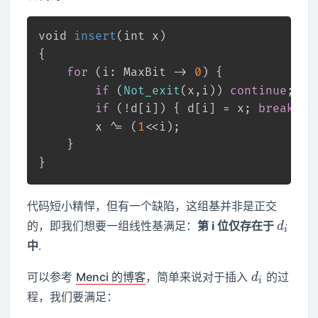
void
insert
(
int
 x)
{
for
 (i: MaxBit -> 
0
) {
if
 (
Not_exit
(x,i)) 
continue
;
if
 (!d[i]) { d[i] = x; 
break
; }
        x ^= (
1
<<i);
    }
}
代码短小精悍，但有一个缺陷，这组基并非是正交
d_i
的，即我们想要一组线性基满足：
第 i 位仅存在于
d
i
中
.
d_i
可以参考
Menci 的博客
，简单来说对于插入
的过
d
i
程，我们要满足：