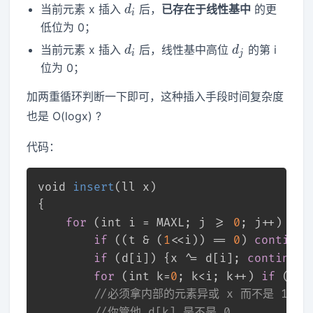
d_i
当前元素 x 插入
后，
已存在于线性基中
的更
d
i
低位为 0；
d_i
d_j
当前元素 x 插入
后，线性基中高位
的第 i
d
d
i
j
位为 0；
加两重循环判断一下即可，这种插入手段时间复杂度
也是 O(logx) ?
代码：
void
insert
(ll x)
{
for
 (
int
 i = MAXL; j >= 
0
; j++) {
if
 ((t & (
1
<<i)) == 
0
) 
continue
if
 (d[i]) {x ^= d[i]; 
continue
;
for
 (
int
 k=
0
; k<i; k++) 
if
 (x &
//必须拿内部的元素异或 x 而不是 1<<
//你管他 d[k] 是不是 0 