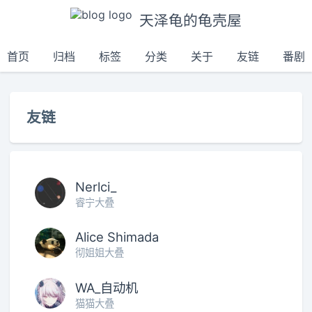
天泽龟的龟壳屋
首页
归档
标签
分类
关于
友链
番剧
友链
Nerlci_
睿宁大叠
Alice Shimada
彻姐姐大叠
WA_自动机
猫猫大叠